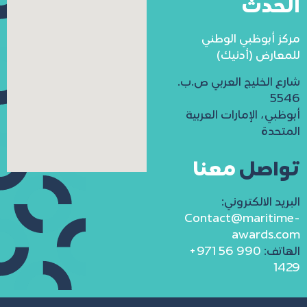
الحدث
مركز أبوظبي الوطني
للمعارض (أدنيك)
شارع الخليج العربي ص.ب.
5546
أبوظبي، الإمارات العربية
المتحدة
تواصل
معنا
البريد الالكتروني:
Contact@maritime-
awards.com
الهاتف:
+971 56 990
1429