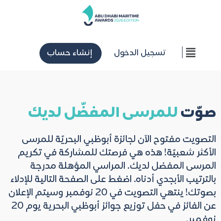
تسجيل الدخول
إنشاء حساب
صوّت
للمرسى المفضّل لديك
التصويت مفتوح الآن لجائزة أبوظبي البحريّة للمرسى
الأكثر شعبيّة! هذه هي فرصتك للمشاركة في تكريم
المرسى المفضل لديك. المراسي المؤهلة مدرجة
بالترتيب الأبجدي أدناه. اضغط على الصفحة التالية للإدلاء
بصوتك! ينتهي التصويت في 20 نوفمبر وسيتم الإعلان
عن الفائز في حفل توزيع جوائز أبوظبي البحرية يوم 20
نوفمبر.